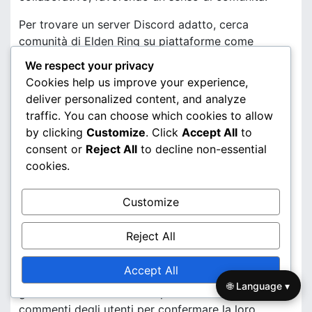
Per trovare un server Discord adatto, cerca
comunità di Elden Ring su piattaforme come
Discord.me o Disboard.org. Cerca server con
We respect your privacy
membri attivi e un focus sul supporto per
Cookies help us improve your experience,
assicurarti di ricevere l’aiuto di cui hai bisogno.
deliver personalized content, and analyze
traffic. You can choose which cookies to allow
Guide e tutorial online
by clicking
Customize
. Click
Accept All
to
Le guide e i tutorial online sono eccellenti risorse
consent or
Reject All
to decline non-essential
per risolvere i problemi di Elden Ring. Molti siti web
cookies.
di gioco e canali YouTube offrono guide complete
che coprono problemi comuni e le loro soluzioni.
Customize
Queste risorse spesso includono istruzioni passo-
passo, rendendo più facile seguirle.
Reject All
Quando utilizzi guide online, assicurati che siano
Accept All
aggiornate e pertinenti alla versione attuale del
🌐 Language ▾
gioco. Controlla la data di pubblicazione e i
commenti degli utenti per confermare la loro