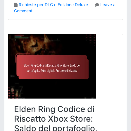
Richieste per DLC e Edizione Deluxe
Leave a
o
Comment
n
I
d
o
n
e
i
t
à
p
e
r
l
a
r
Elden Ring Codice di
i
c
Riscatto Xbox Store:
h
Saldo del portafoglio,
i