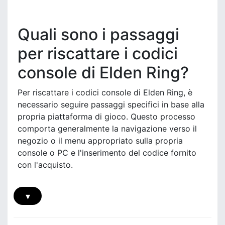
o
l
:
n
d
G
t
e
Quali sono i passaggi
u
e
n
i
n
R
per riscattare i codici
d
u
i
a
t
console di Elden Ring?
n
p
i
g
a
,
C
Per riscattare i codici console di Elden Ring, è
s
P
o
necessario seguire passaggi specifici in base alla
s
r
d
o
propria piattaforma di gioco. Questo processo
o
i
p
comporta generalmente la navigazione verso il
c
c
a
negozio o il menu appropriato sulla propria
e
e
s
s
console o PC e l'inserimento del codice fornito
W
s
s
a
con l'acquisto.
o
o
l
,
d
l
I
i
e
▾
n
a
t
f
s
X
o
s