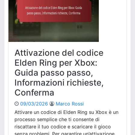
i
m
o
n
i
d
g
c
i
D
o
r
e
m
i
l
u
c
u
n
h
x
i
i
Attivazione del codice
e
,
e
E
Elden Ring per Xbox:
P
s
d
a
t
Guida passo passo,
i
s
a
t
s
Informazioni richieste,
,
i
a
I
Conferma
o
g
d
n
g
o
B
09/03/2026
Marco Rossi
i
n
o
d
Attivare un codice di Elden Ring su Xbox è un
e
n
i
i
processo semplice che ti consente di
u
s
t
riscattare il tuo codice e scaricare il gioco
s
u
à
senza problemi. Per garantire un’attivazione
: