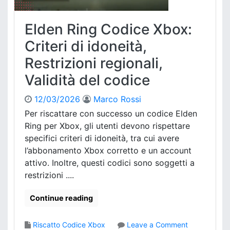
i
x
f
p
S
o
Elden Ring Codice Xbox:
i
t
g
d
o
Criteri di idoneità,
l
i
r
i
c
Restrizioni regionali,
e
o
o
D
,
Validità del codice
n
L
E
t
C
x
12/03/2026
Marco Rossi
e
:
t
n
Per riscattare con successo un codice Elden
P
r
u
Ring per Xbox, gli utenti devono rispettare
r
a
t
o
specifici criteri di idoneità, tra cui avere
d
o
c
l’abbonamento Xbox corretto e un account
i
e
g
attivo. Inoltre, questi codici sono soggetti a
s
i
restrizioni ....
s
t
o
a
Continue reading
d
l
i
i
a
o
Riscatto Codice Xbox
Leave a Comment
,