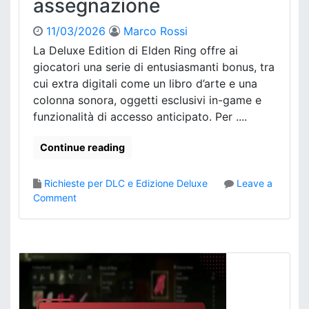
assegnazione
c
c
o
l
o
n
u
11/03/2026
Marco Rossi
d
e
s
i
La Deluxe Edition di Elden Ring offre ai
d
i
c
giocatori una serie di entusiasmanti bonus, tra
e
v
e
cui extra digitali come un libro d’arte e una
g
i
colonna sonora, oggetti esclusivi in-game e
l
p
i
funzionalità di accesso anticipato. Per ....
e
e
r
r
X
Continue reading
r
b
o
o
Richieste per DLC e Edizione Deluxe
Leave a
r
x
o
Comment
i
:
n
,
P
E
P
r
l
r
o
d
o
c
e
b
e
n
l
s
R
e
s