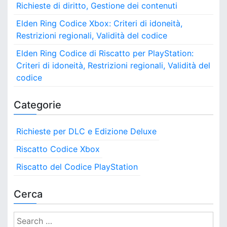
i
f
Richieste di diritto, Gestione dei contenuti
s
e
o
s
Elden Ring Codice Xbox: Criteri di idoneità,
r
o
m
Restrizioni regionali, Validità del codice
n
,
a
C
Elden Ring Codice di Riscatto per PlayStation:
o
Criteri di idoneità, Restrizioni regionali, Validità del
n
codice
f
e
Categorie
r
m
a
Richieste per DLC e Edizione Deluxe
d
e
Riscatto Codice Xbox
l
Riscatto del Codice PlayStation
l
’
a
Cerca
c
q
S
u