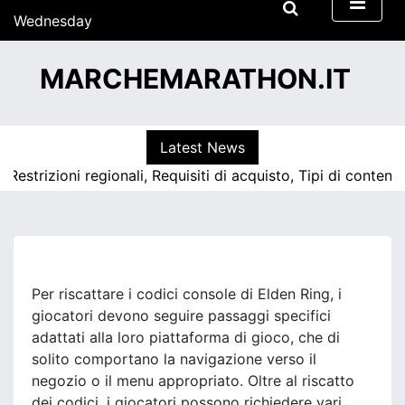
S
Wednesday
k
15/07/2026
i
15:16
MARCHEMARATHON.IT
p
t
o
c
Latest News
o
izioni regionali, Requisiti di acquisto, Tipi di contenuto |
E
n
t
e
n
t
Per riscattare i codici console di Elden Ring, i
giocatori devono seguire passaggi specifici
adattati alla loro piattaforma di gioco, che di
solito comportano la navigazione verso il
negozio o il menu appropriato. Oltre al riscatto
dei codici, i giocatori possono richiedere vari