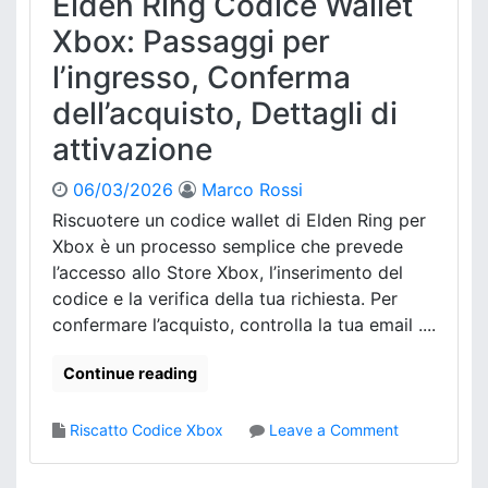
Elden Ring Codice Wallet
c
a
o
Xbox: Passaggi per
l
d
i
l’ingresso, Conferma
i
,
c
dell’acquisto, Dettagli di
D
e
i
attivazione
E
s
l
p
d
06/03/2026
Marco Rossi
o
e
Riscuotere un codice wallet di Elden Ring per
n
n
i
Xbox è un processo semplice che prevede
R
b
l’accesso allo Store Xbox, l’inserimento del
i
i
codice e la verifica della tua richiesta. Per
n
l
confermare l’acquisto, controlla la tua email ....
g
i
p
t
e
Continue reading
à
r
d
X
e
o
Riscatto Codice Xbox
Leave a Comment
b
i
n
o
c
E
x