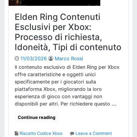
e
i
i
i
Elden Ring Contenuti
p
d
r
Esclusivi per Xbox:
o
o
n
Processo di richiesta,
b
e
l
i
Idoneità, Tipi di contenuto
e
t
m
à
11/03/2026
Marco Rossi
i
,
Il contenuto esclusivo di Elden Ring per Xbox
d
R
offre caratteristiche e oggetti unici
e
e
l
specificamente per i giocatori sulla
s
c
piattaforma Xbox, migliorando la loro
t
o
r
esperienza di gioco con vantaggi non
d
i
disponibili per altri. Per richiedere questo ....
i
z
c
i
Continue reading
e
o
X
n
b
o
Riscatto Codice Xbox
Leave a Comment
i