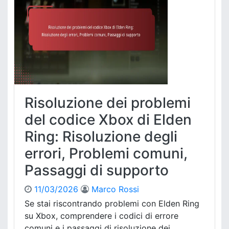
R
n
r
i
u
i
n
t
z
g
i
i
C
o
o
n
d
i
i
r
c
e
Risoluzione dei problemi
e
g
d
del codice Xbox di Elden
i
i
o
Ring: Risoluzione degli
R
n
i
a
errori, Problemi comuni,
s
l
Passaggi di supporto
c
i
a
,
t
11/03/2026
Marco Rossi
V
t
a
Se stai riscontrando problemi con Elden Ring
o
l
su Xbox, comprendere i codici di errore
p
i
comuni e i passaggi di risoluzione dei