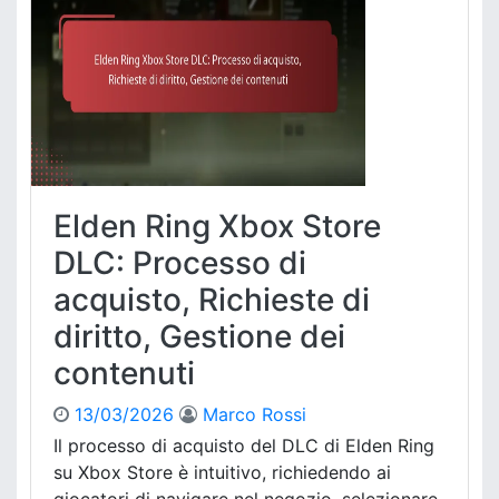
:
R
R
i
e
n
s
g
t
C
r
o
i
d
z
i
i
c
o
Elden Ring Xbox Store
e
n
d
DLC: Processo di
i
i
r
acquisto, Richieste di
R
e
i
diritto, Gestione dei
g
s
i
contenuti
c
o
a
n
t
13/03/2026
Marco Rossi
a
t
Il processo di acquisto del DLC di Elden Ring
l
o
i
su Xbox Store è intuitivo, richiedendo ai
X
,