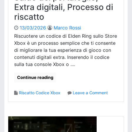
e
Extra digitali, Processo di
s
riscatto
t
a
d
13/03/2026
Marco Rossi
e
Riscuotere un codice di Elden Ring sullo Store
l
Xbox è un processo semplice che ti consente
D
di migliorare la tua esperienza di gioco con
L
contenuti digitali extra. Inserendo il codice
C
sulla tua console Xbox o ....
d
i
E
Continue reading
l
d
o
Riscatto Codice Xbox
Leave a Comment
e
n
n
E
R
l
i
d
n
e
g
n