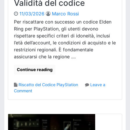
Validità del codice
C
i
r
t
i
11/03/2026
Marco Rossi
t
t
Per riscattare con successo un codice Elden
o
e
Ring per PlayStation, gli utenti devono
,
r
rispettare specifici criteri di idoneità, inclusi
G
i
l’età dell’account, le condizioni di acquisto e le
e
d
s
restrizioni regionali. È fondamentale
i
t
i
assicurarsi che la regione ....
i
d
o
o
Continue reading
n
n
e
e
Riscatto del Codice PlayStation
Leave a
d
i
o
Comment
e
t
n
i
à
E
c
,
l
o
R
d
n
e
e
t
s
n
e
t