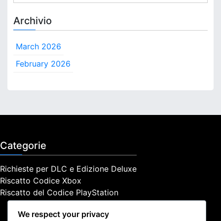
e
i
a
s
Archivio
t
r
o
c
March 2026
,
h
D
f
February 2026
e
o
t
r
t
:
a
g
l
i
d
Categorie
i
a
Richieste per DLC e Edizione Deluxe
t
Riscatto Codice Xbox
t
i
Riscatto del Codice PlayStation
v
a
We respect your privacy