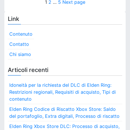
P
b
P
P
P
1
2
…
5
Next page
r
e
o
o
a
a
a
m
g
x
g
g
g
a
Link
n
:
s
z
e
e
e
a
P
i
z
t
a
Contenuto
o
i
s
n
s
o
s
Contatto
i
n
a
r
p
Chi siamo
e
g
i
g
a
c
i
Articoli recenti
h
p
g
i
e
e
Idoneità per la richiesta del DLC di Elden Ring:
i
r
s
Restrizioni regionali, Requisiti di acquisto, Tipi di
l
t
n
’
contenuto
e
i
,
a
Elden Ring Codice di Riscatto Xbox Store: Saldo
n
C
del portafoglio, Extra digitali, Processo di riscatto
g
t
o
r
n
Elden Ring Xbox Store DLC: Processo di acquisto,
e