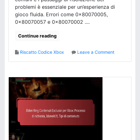
e
d
problemi è essenziale per un’esperienza di
r
i
gioco fluida. Errori come 0x80070005,
P
t
l
0x80070057 e 0x80070002 ....
à
a
d
y
Continue reading
e
S
l
t
c
o
Riscatto Codice Xbox
Leave a Comment
a
o
n
t
d
R
i
i
i
o
c
s
n
e
o
:
l
C
u
r
z
i
i
t
o
e
n
r
e
i
d
d