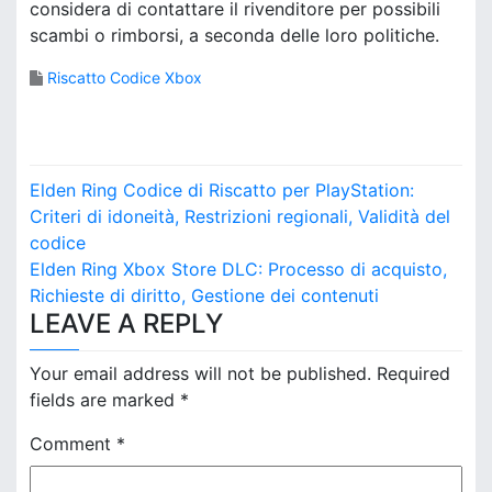
considera di contattare il rivenditore per possibili
scambi o rimborsi, a seconda delle loro politiche.
Riscatto Codice Xbox
P
Elden Ring Codice di Riscatto per PlayStation:
o
Criteri di idoneità, Restrizioni regionali, Validità del
codice
s
Elden Ring Xbox Store DLC: Processo di acquisto,
Richieste di diritto, Gestione dei contenuti
t
LEAVE A REPLY
n
Your email address will not be published.
Required
a
fields are marked
*
v
Comment
*
i