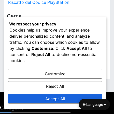
Riscatto del Codice PlayStation
Cerca
We respect your privacy
S
Cookies help us improve your experience,
e
deliver personalized content, and analyze
a
traffic. You can choose which cookies to allow
Archivio
r
by clicking
Customize
. Click
Accept All
to
c
consent or
Reject All
to decline non-essential
March 2026
h
cookies.
f
February 2026
o
Customize
r
:
Reject All
Accept All
🌐 Language ▾
Categorie