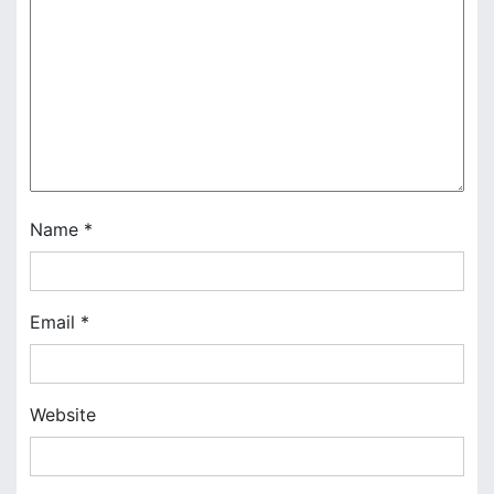
g
a
t
i
o
n
Name
*
Email
*
Website